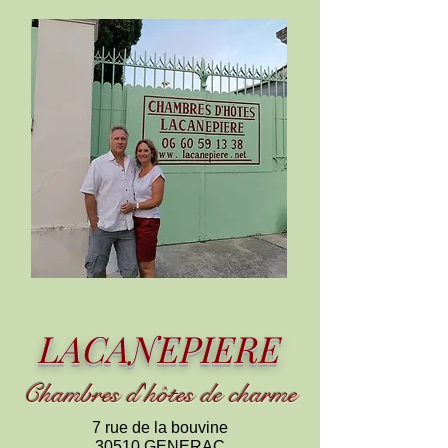
LACANEPIERE
Chambres d
'
h
ôtes de charme
7 rue de la bouvine
30510 GENERAC