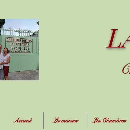
L
C
Accueil
La maison
Les Chambres