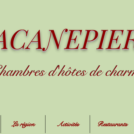
ACANEPIE
hambres d
'
h
ôtes de char
La région
Activités
Restaurants