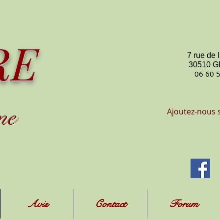
RE
7 rue de 
30510 
06 60 
me
Ajoutez-nous 
Avis
Contact
Forum