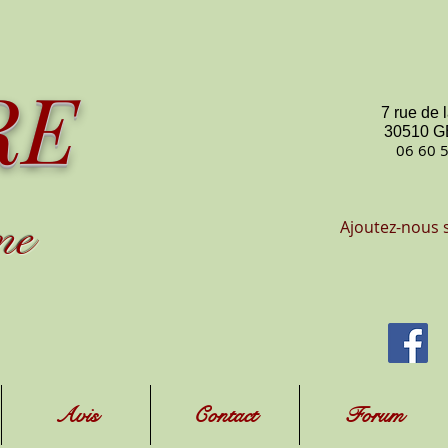
RE
7 rue de 
30510 
06 60 
me
Ajoutez-nous 
Avis
Contact
Forum