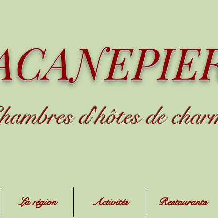
ACANEPIE
hambres d
'
h
ôtes de char
La région
Activités
Restaurants