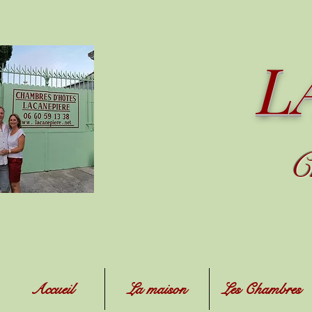
L
C
Accueil
La maison
Les Chambres