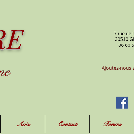
RE
7 rue de 
30510 
06 60 
me
Ajoutez-nous 
Avis
Contact
Forum