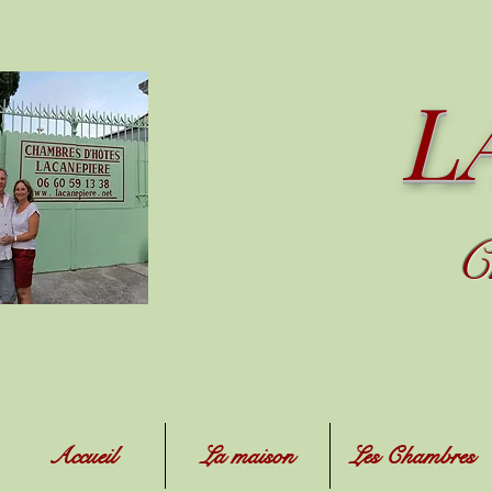
L
C
Accueil
La maison
Les Chambres