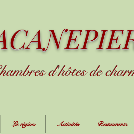
ACANEPIE
hambres d
'
h
ôtes de char
La région
Activités
Restaurants