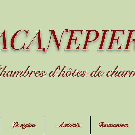
ACANEPIE
hambres d
'
h
ôtes de char
La région
Activités
Restaurants