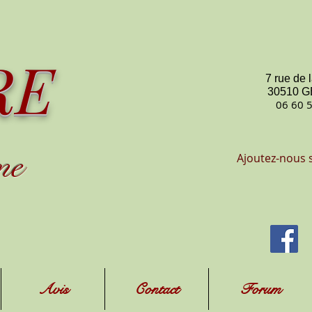
RE
7 rue de 
30510 
06 60 
me
Ajoutez-nous 
Avis
Contact
Forum