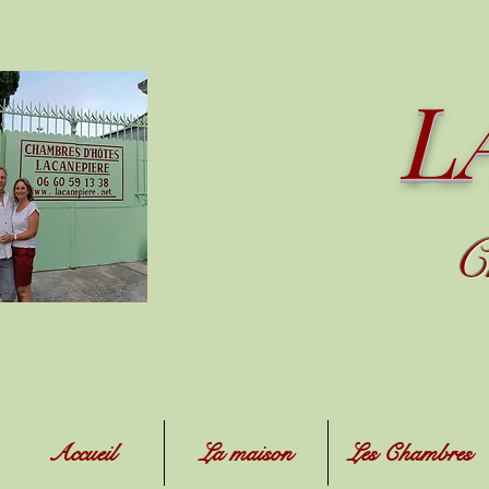
L
C
Accueil
La maison
Les Chambres