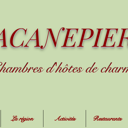
ACANEPIE
hambres d
'
h
ôtes de char
La région
Activités
Restaurants