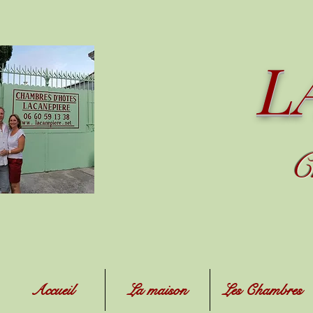
L
C
Accueil
La maison
Les Chambres