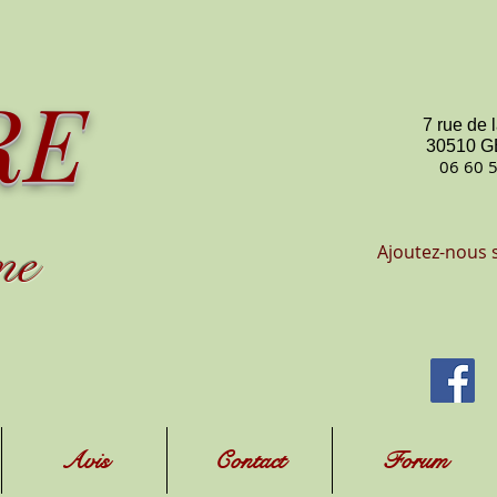
RE
7 rue de 
30510 
06 60 
me
Ajoutez-nous 
Avis
Contact
Forum