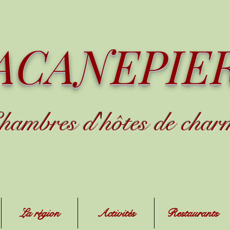
ACANEPIE
hambres d
'
h
ôtes de char
La région
Activités
Restaurants