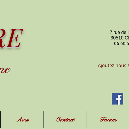
RE
7 rue de 
30510 
06 60 
me
Ajoutez-nous 
Avis
Contact
Forum