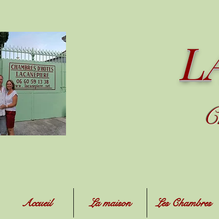
L
C
Accueil
La maison
Les Chambres