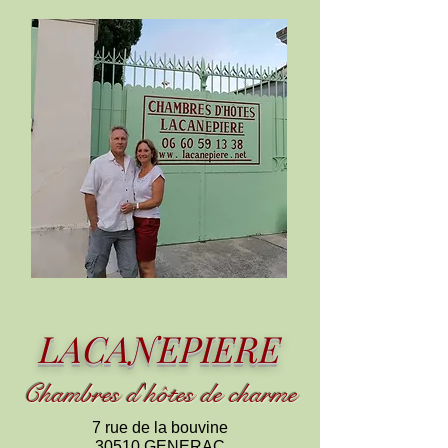
LACANEPIERE
Chambres d
'
h
ôtes de charme
7 rue de la bouvine
30510 GENERAC