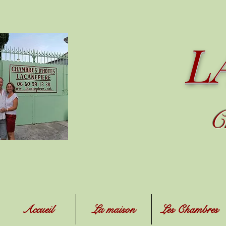
L
C
Accueil
La maison
Les Chambres