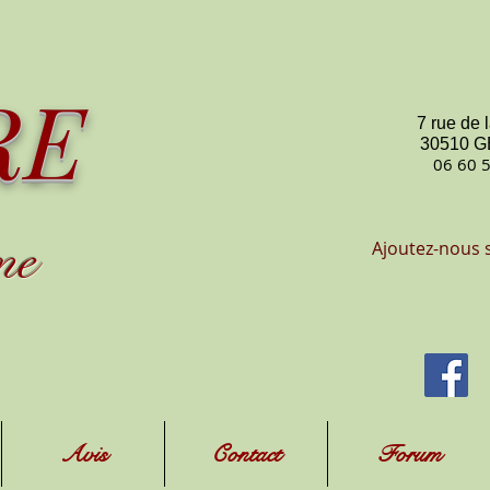
RE
7 rue de 
30510 
06 60 
me
Ajoutez-nous 
Avis
Contact
Forum