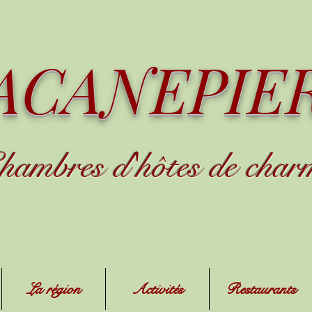
ACANEPIE
hambres d
'
h
ôtes de char
La région
Activités
Restaurants