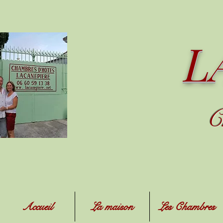
L
C
Accueil
La maison
Les Chambres