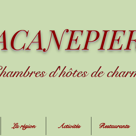
ACANEPIE
hambres d
'
h
ôtes de char
La région
Activités
Restaurants