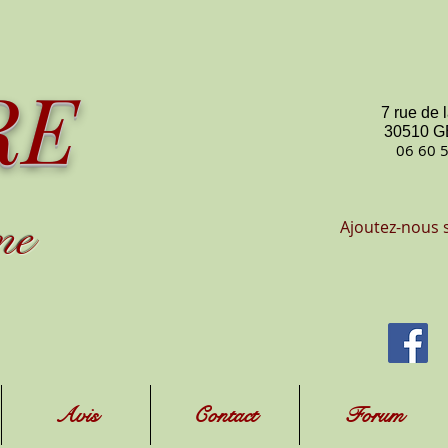
RE
7 rue de 
30510 
06 60 
me
Ajoutez-nous 
Avis
Contact
Forum