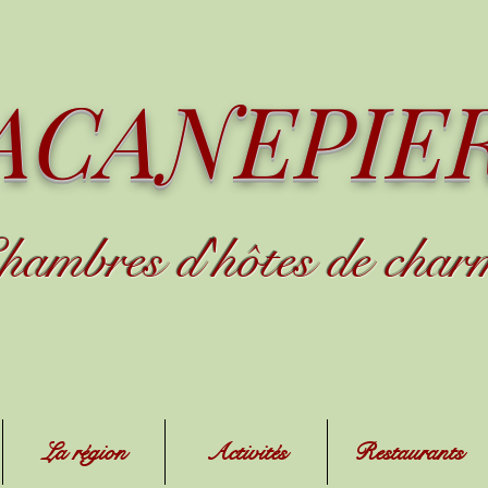
ACANEPIE
hambres d
'
h
ôtes de char
La région
Activités
Restaurants