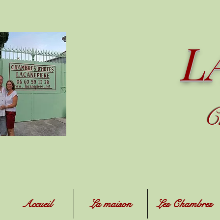
L
C
Accueil
La maison
Les Chambres