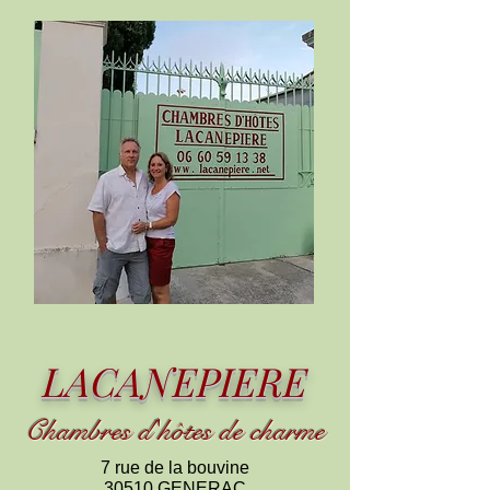
LACANEPIERE
Chambres d
'
h
ôtes de charme
7 rue de la bouvine
30510 GENERAC