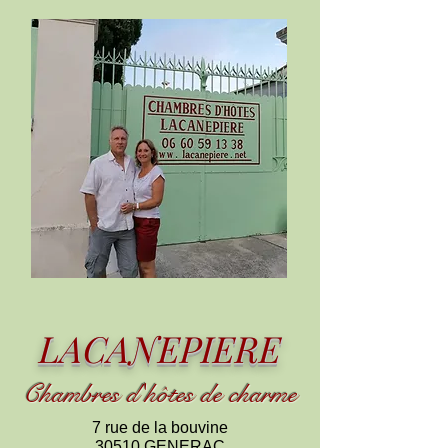
LACANEPIERE
Chambres d
'
h
ôtes de charme
7 rue de la bouvine
30510 GENERAC